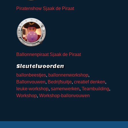
Datum
Piratenshow Sjaak de Piraat
Download brochure van
deze act
Plaats
Genoemde tarieven zijn exclusief 9%
BTW en reiskosten
Soort evenement
Ballonnenpiraat Sjaak de Piraat
Sleutelwoorden
Aantal kinderen/gasten
ballonbeestjes
,
ballonnenworkshop
,
Ballonvouwen
,
Bedrijfsuitje
,
creatief denken
,
leuke-workshop
,
samenwerken
,
Teambuilding
,
Extra informatie
Workshop
,
Workshop-ballonvouwen