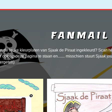
FANMAIL
an de leuke kleurplaten van Sjaak de Piraat ingekleurd? Scan h
 ook op deze pagina te staan en....... misschien stuurt Sjaak jou
ergeten)