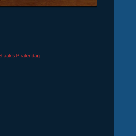
raat.
Sjaak's Piratendag
 bakcyclus wordt er +/- 6 ons popcormn