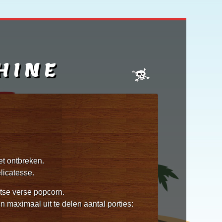
HINE
et ontbreken.
elicatesse.
atse verse popcorn.
n maximaal uit te delen aantal porties: