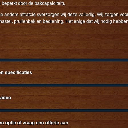
l beperkt door de bakcapaiciteit).
e andere attratcie sverzorgen wij deze volledig. Wij zorgen voo
hastel, prullenbak en bediening. Het enige dat wij nodig hebbe
n specificaties
n technische details
video
vanaf € 170
 uren:
70
um
€ 0.28 per km heen en terug vanaf Dordrecht
en optie of vraag een offerte aan
vanaf 2 uren