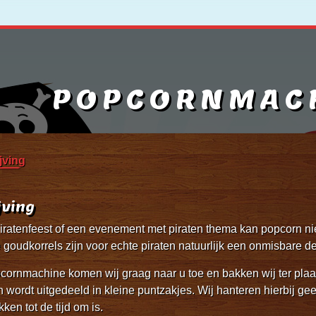
POPCORNMAC
jving
jving
iratenfeest of een evenement met piraten thema kan popcorn ni
goudkorrels zijn voor echte piraten natuurlijk een onmisbare d
cornmachine komen wij graag naar u toe en bakken wij ter pla
wordt uitgedeeld in kleine puntzakjes. Wij hanteren hierbij gee
kken tot de tijd om is.