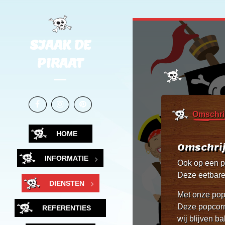
SJAAK DE
PIRAAT
Omschri
HOME
Omschri
INFORMATIE
Ook op een p
Deze eetbare 
DIENSTEN
Met onze pop
Deze popcorn 
REFERENTIES
wij blijven ba