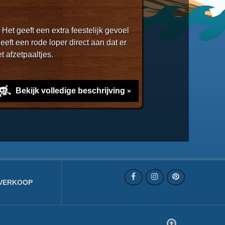
Het geeft een extra feestelijk gevoel
eft een rode loper direct aan dat er
t afzetpaaltjes.
Bekijk volledige beschrijving
VERKOOP