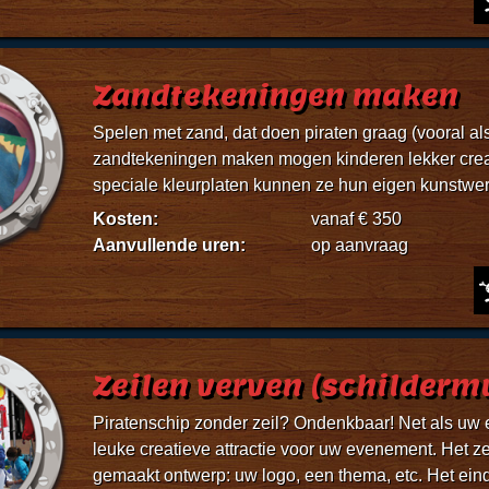
Zandtekeningen maken
Spelen met zand, dat doen piraten graag (vooral als
zandtekeningen maken mogen kinderen lekker crea
speciale kleurplaten kunnen ze hun eigen kunstwe
Kosten:
vanaf € 350
Aanvullende uren:
op aanvraag
Zeilen verven (schilderm
Piratenschip zonder zeil? Ondenkbaar! Net als uw
leuke creatieve attractie voor uw evenement. Het 
gemaakt ontwerp: uw logo, een thema, etc. Het eindr