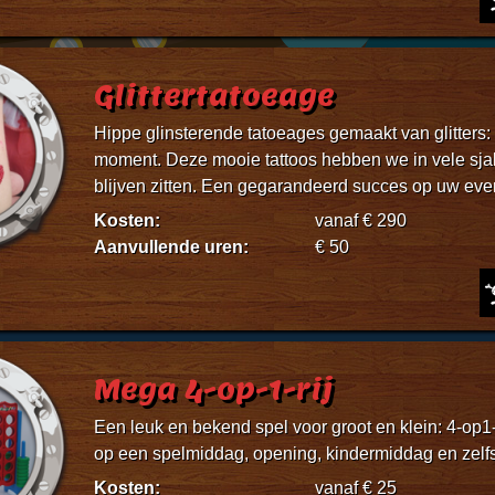
Glittertatoeage
Hippe glinsterende tatoeages gemaakt van glitters: g
moment. Deze mooie tattoos hebben we in vele sja
blijven zitten. Een gegarandeerd succes op uw ev
Kosten:
vanaf € 290
Aanvullende uren:
€ 50
Mega 4-op-1-rij
Een leuk en bekend spel voor groot en klein: 4-op1-r
op een spelmiddag, opening, kindermiddag en zelfs 
Kosten:
vanaf € 25