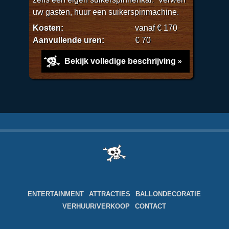
uw gasten, huur een suikerspinmachine.
Kosten:
vanaf € 170
Aanvullende uren:
€ 70
Bekijk volledige beschrijving
ENTERTAINMENT
ATTRACTIES
BALLONDECORATIE
VERHUUR/VERKOOP
CONTACT