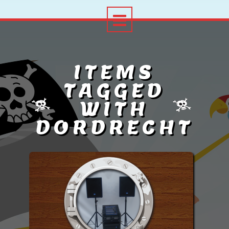
ITEMS
TAGGED
WITH
DORDRECHT